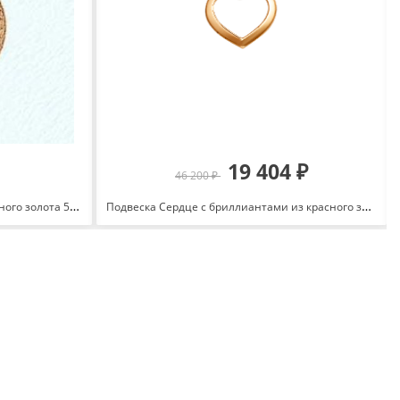
19 404 ₽
46 200 ₽
Подвеска знак зодиака Лев из красного золота 585 с родированием Т130631878
Подвеска Сердце с бриллиантами из красного золота 585 с родированием 100368-1502