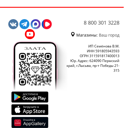
8 800 301 3228
Магазины:
Ваш город
ИП Семёнова В.М.
ИНН 591805943593
ОГРН 311591817400013
Юр. Адрес: 624090 Пермский
край, г.Лысьва, пр-т Победы 21-
315