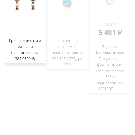
13 050 ₽
5 481 ₽
Крест с ониксом и
Подвеска с
эмалью из
топазом из
Подвеска
красного золота
красного золота
Мусульманская
585 080043
585 123-2577_tps-
Полумесяц с
004
фианитами из
красного золота
585 с
родированием
3221907 1 1 1