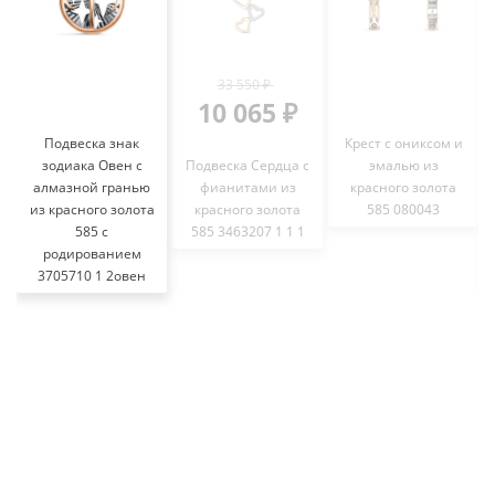
33 550 ₽
10 065 ₽
Подвеска знак
Крест с ониксом и
зодиака Овен с
Подвеска Сердца с
эмалью из
алмазной гранью
фианитами из
красного золота
из красного золота
красного золота
585 080043
585 с
585 3463207 1 1 1
родированием
3705710 1 2овен