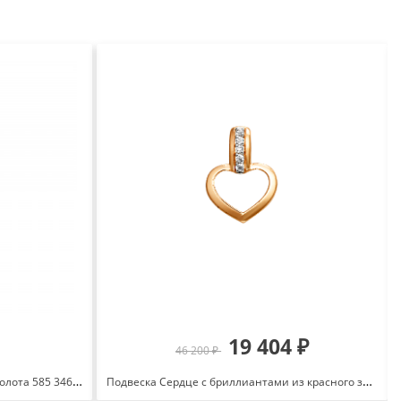
19 404 ₽
46 200 ₽
Подвеска с жемчугом из красного золота 585 3467506 1 1 10
Подвеска Сердце с бриллиантами из красного золота 585 с родированием 100368-1502