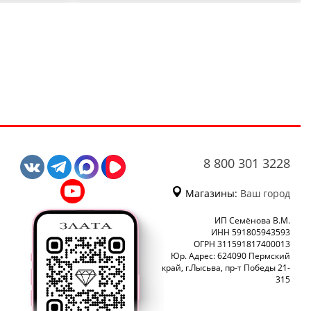
8 800 301 3228
Магазины:
Ваш город
ИП Семёнова В.М.
ИНН 591805943593
ОГРН 311591817400013
Юр. Адрес: 624090 Пермский
край, г.Лысьва, пр-т Победы 21-
315