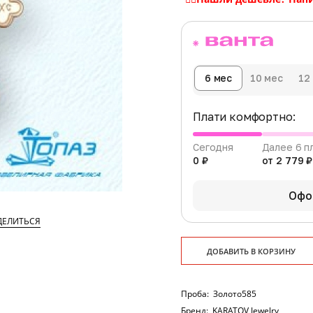
6 мес
10 мес
12
Плати комфортно:
Сегодня
Далее 6 п
0 ₽
от 2 779 ₽
Офо
ДЕЛИТЬСЯ
ДОБАВИТЬ В КОРЗИНУ
Проба:
Золото585
Бренд:
KARATOV Jewelry