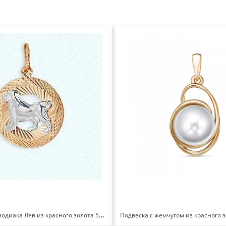
Подвеска знак зодиака Лев из красного золота 585 с родированием Т130631878