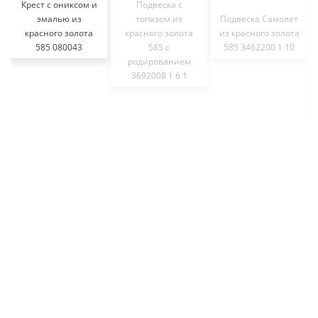
Крест с ониксом и
Подвеска с
эмалью из
топазом из
Подвеска Самолет
красного золота
красного золота
из красного золота
585 080043
585 с
585 3462200 1 10
родированием
3692008 1 6 1