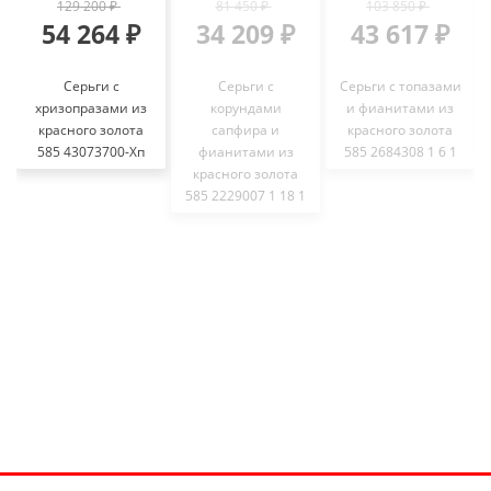
129 200 ₽
81 450 ₽
103 850 ₽
54 264 ₽
34 209 ₽
43 617 ₽
Серьги с
Серьги с
Серьги с топазами
хризопразами из
корундами
и фианитами из
красного золота
сапфира и
красного золота
585 43073700-Хп
фианитами из
585 2684308 1 6 1
красного золота
585 2229007 1 18 1