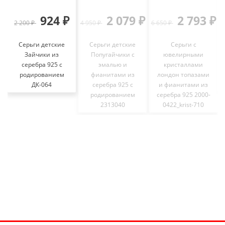
924 ₽
2 079 ₽
2 793 ₽
2 200 ₽
4 950 ₽
6 650 ₽
3
Серьги детские
Серьги детские
Серьги с
Зайчики из
Попугайчики с
ювелирными
серебра 925 с
эмалью и
кристаллами
родированием
фианитами из
лондон топазами
ДК-064
серебра 925 с
и фианитами из
родированием
cеребра 925 2000-
2313040
0422_krist-710