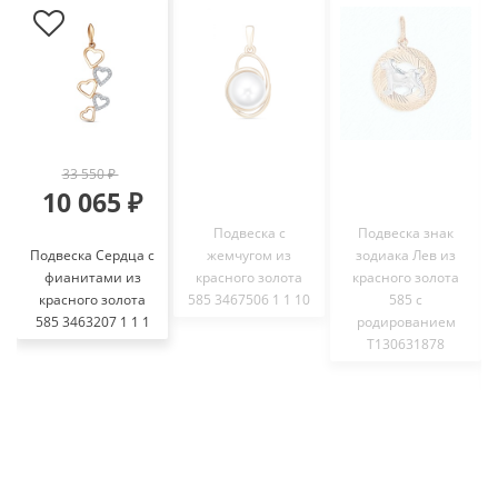
33 550 ₽
10 065 ₽
Подвеска с
Подвеска знак
Подвеска Сердца с
жемчугом из
зодиака Лев из
фианитами из
красного золота
красного золота
красного золота
585 3467506 1 1 10
585 с
585 3463207 1 1 1
родированием
Т130631878