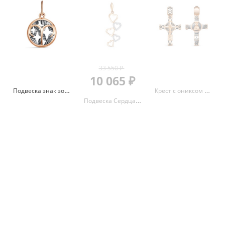
33 550 ₽
10 065 ₽
Подвеска знак зодиака Овен с алмазной гранью из красного золота 585 с родированием 3705710 1 2овен
Крест с ониксом и эмалью из красного золота 585 080043
Подвеска Сердца с фианитами из красного золота 585 3463207 1 1 1