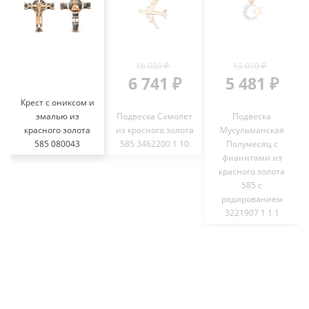
16 050 ₽
13 050 ₽
6 741 ₽
5 481 ₽
Крест с ониксом и
эмалью из
Подвеска Самолет
Подвеска
красного золота
из красного золота
Мусульманская
585 080043
585 3462200 1 10
Полумесяц с
фианитами из
красного золота
585 с
родированием
3221907 1 1 1