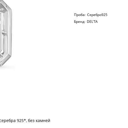
Проба:
Серебро925
Бренд:
DEL'TA
серебра 925*, без камней