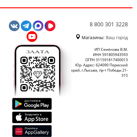
8 800 301 3228
Магазины:
Ваш город
ИП Семёнова В.М.
ИНН 591805943593
ОГРН 311591817400013
Юр. Адрес: 624090 Пермский
край, г.Лысьва, пр-т Победы 21-
315