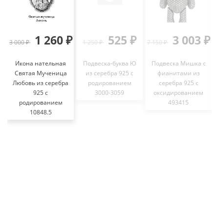
1 260 ₽
525 ₽
3 003 ₽
3 000 ₽
1 250 ₽
7 150 ₽
3
Икона нательная
Подвеска-буква Ю
Подвеска Мишка с
Святая Мученица
из серебра 925 с
фианитами из
Любовь из серебра
родированием
серебра 925 с
925 с
3000-3059
оксидированием
родированием
493415
10848.5