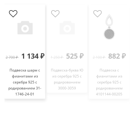
1 134 ₽
525 ₽
882 ₽
2 700 ₽
1 250 ₽
2 100 ₽
3
Подвеска шарм с
Подвеска-буква Ю
Подвеска с
фианитами из
из серебра 925 с
фианитами из
серебра 925 с
родированием
серебра 925 с
родированием 31-
3000-3059
родированием
1746-24-01
4101144-00205