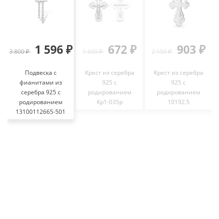
1 596 ₽
672 ₽
903 ₽
3 800 ₽
1 600 ₽
2 150 ₽
7
Подвеска с
Крест из серебра
Крест из серебра
фианитами из
925 с
925 с
серебра 925 с
родированием
родированием
родированием
Кр1-035р
10192.5
13100112665-501