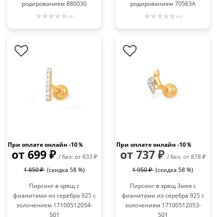
родированием 880030
родированием 70563А
( 0 )
( 0 )
При оплате онлайн -10％
При оплате онлайн -10％
от 699 ₽
от 737 ₽
/ без: от 833 ₽
/ без: от 878 ₽
1 850 ₽
(скидка 58 %)
1 950 ₽
(скидка 58 %)
Пирсинг в хрящ с
Пирсинг в хрящ Змея с
фианитами из серебра 925 с
фианитами из серебра 925 с
золочением 17100512054-
золочением 17100512053-
501
501