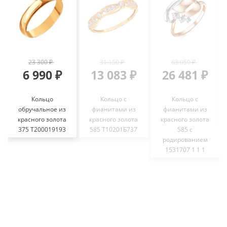
23 300 ₽
31 150 ₽
63 050 ₽
6 990 ₽
13 083 ₽
26 481 ₽
Кольцо
Кольцо с
Кольцо с
обручальное из
фианитами из
фианитами из
красного золота
красного золота
красного золота
375 Т200019193
585 Т10201Б737
585 с
родированием
1531707 1 1 1