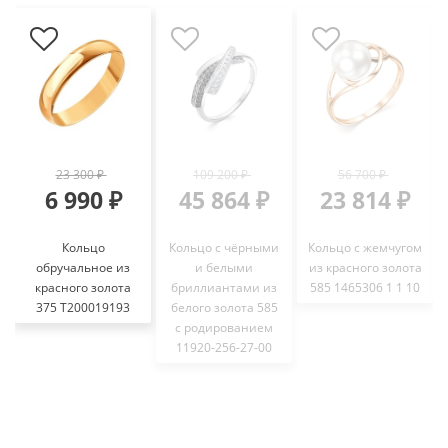
23 300 ₽
109 200 ₽
56 700 ₽
6 990 ₽
45 864 ₽
23 814 ₽
Кольцо
Кольцо с чёрными
Кольцо с жемчугом
обручальное из
и белыми
из красного золота
красного золота
бриллиантами из
585 1465306 1 1 10
375 Т200019193
белого золота 585
с родированием
11920-256-27-00