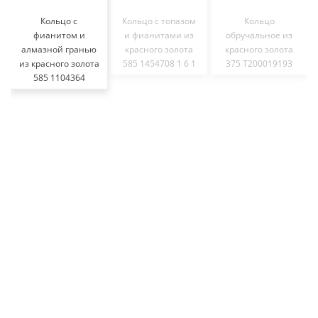
Кольцо с
Кольцо с топазом
Кольцо
фианитом и
и фианитами из
обручальное из
алмазной гранью
красного золота
красного золота
из красного золота
585 1454708 1 6 1
375 Т200019193
585 1104364