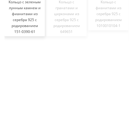
Кольцо с зеленым
Кольцо с
Кольцо с
лунным камнем и
гранатами и
фианитами из
фианитами из
цирконами из
серебра 925 с
серебра 925 с
серебра 925 с
родированием
родированием
родированием
1010010104-1
151-0390-61
649651