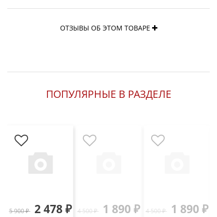
ОТЗЫВЫ ОБ ЭТОМ ТОВАРЕ
ПОПУЛЯРНЫЕ В РАЗДЕЛЕ
2 478 ₽
1 890 ₽
1 890 ₽
5 900 ₽
4 500 ₽
4 500 ₽
3