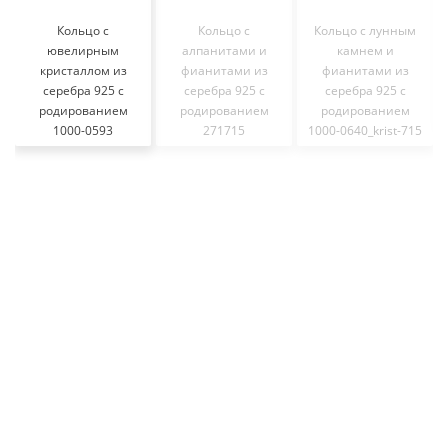
Кольцо с
Кольцо с
Кольцо с лунным
ювелирным
алпанитами и
камнем и
кристаллом из
фианитами из
фианитами из
серебра 925 с
серебра 925 с
серебра 925 с
родированием
родированием
родированием
1000-0593
271715
1000-0640_krist-715