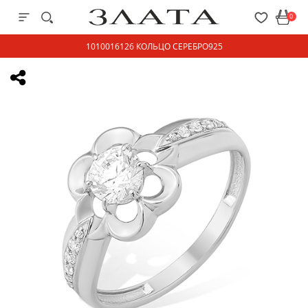
0
1010016126 КОЛЬЦО СЕРЕБРО925