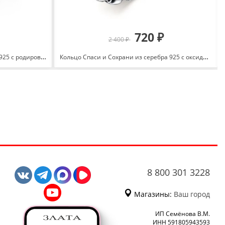
720 ₽
2 400 ₽
Кольцо мусульманское из серебра 925 с родированием 52995.5
Кольцо Спаси и Сохрани из серебра 925 с оксидированием К-2276о
8 800 301 3228
Магазины:
Ваш город
ИП Семёнова В.М.
ИНН 591805943593