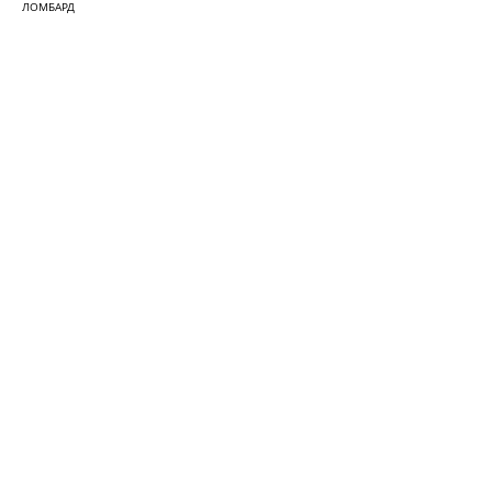
ЛОМБАРД
*Публичная оферта
*Безопасность платежей