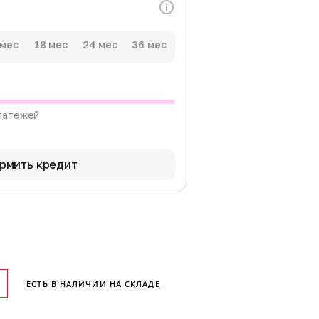
 мес
18 мес
24 мес
36 мес
латежей
рмить кредит
ЕСТЬ В НАЛИЧИИ НА СКЛАДЕ