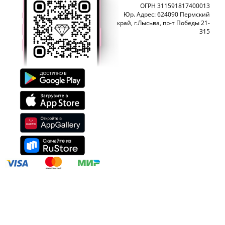
ОГРН 311591817400013
Юр. Адрес: 624090 Пермский
край, г.Лысьва, пр-т Победы 21-
315
ЮвелирСофт - разработка сайтов