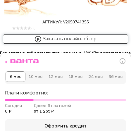
АРТИКУЛ: V2050741355
( 0 )
Заказать онлайн-обзор
При оплате онлайн дополнительная скидка -10％ (Применяется в кор
6 мес
10 мес
12 мес
18 мес
24 мес
36 мес
Плати комфортно:
Сегодня
Далее 6 платежей
0 ₽
от 1 255 ₽
Оформить кредит