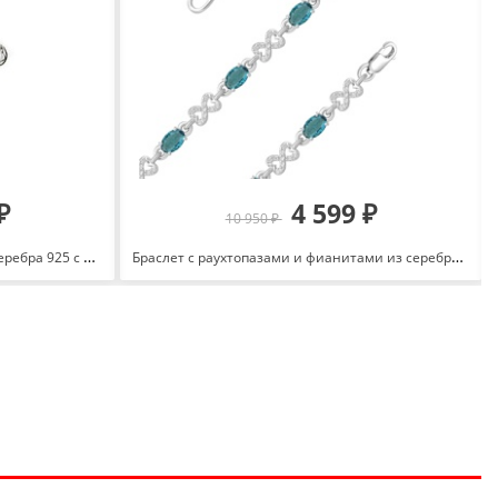
₽
4 599 ₽
10 950 ₽
Браслет Слоны с марказитами из серебра 925 с оксидированием BR0754-MAC
Браслет с раухтопазами и фианитами из серебра 925 с родированием 1421018801-12