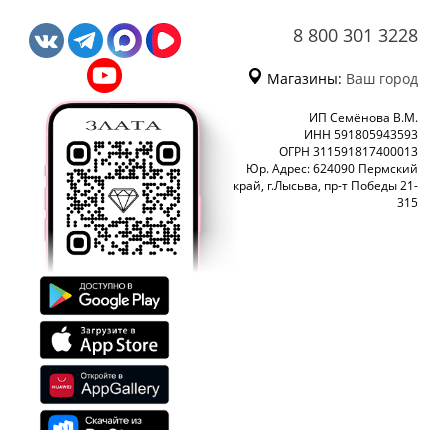
8 800 301 3228
Магазины:
Ваш город
ИП Семёнова В.М.
ИНН 591805943593
ОГРН 311591817400013
Юр. Адрес: 624090 Пермский
край, г.Лысьва, пр-т Победы 21-
315