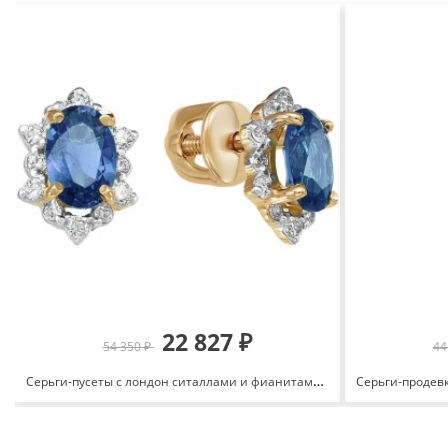
22 827 ₽
54 350 ₽
44
Серьги-пусеты с лондон ситаллами и фианитами из красного золота 585 201-714_tplst-201