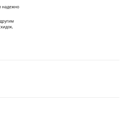
и надежно
 другим
скидок,