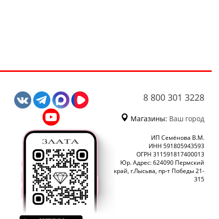
8 800 301 3228
Магазины:
Ваш город
ИП Семёнова В.М.
ИНН 591805943593
ОГРН 311591817400013
Юр. Адрес: 624090 Пермский
край, г.Лысьва, пр-т Победы 21-
315