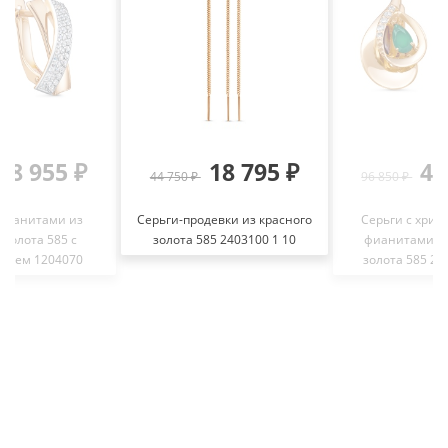
38 955 ₽
18 795 ₽
40
44 750 ₽
96 850 ₽
 фианитами из
Серьги-продевки из красного
Серьги с хриз
 золота 585 с
золота 585 2403100 1 10
фианитами из
нием 1204070
золота 585 236