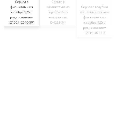
Серьги с
Серьги с
фианитами из
фианитами из
Серьги с голубым
серебра 925 с
серебра 925 с
кошачим глазом и
родированием
золочением
фианитами из
12100112040-501
С-4223-З-1
серебра 925 с
родированием
1231010742-2