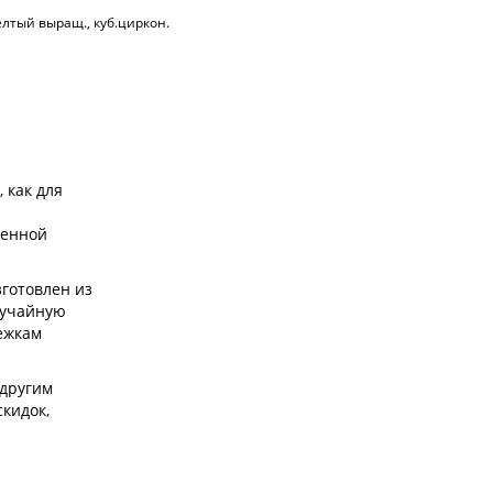
лтый выращ., куб.циркон.
 как для
бенной
готовлен из
лучайную
ежкам
 другим
скидок,