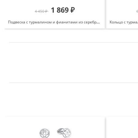
1 869 ₽
4 450 ₽
Подвеска с турмалином и фианитами из серебра 925 с родированием 648259