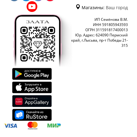
Магазины:
Ваш город
ИП Семёнова В.М.
ИНН 591805943593
ОГРН 311591817400013
Юр. Адрес: 624090 Пермский
край, г.Лысьва, пр-т Победы 21-
315