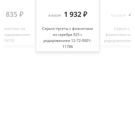
2 835 ₽
1 932 ₽
4
4 600 ₽
10 200 ₽
 фианитами из
Серьги-пусеты с фианитами
Серьги с а
 с родированием
из серебра 925 с
фианитами из с
0016155
родированием 12-72-0001-
родированием С
11786