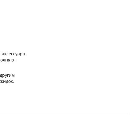
 аксессуара
полняют
 другим
скидок,