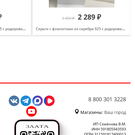
₽
2 289 ₽
5 450 ₽
Серьги с фианитами из серебра 925 с родированием С-4818-Р
Серьги с фианитами из серебра 925 с родированием с1204227
8 800 301 3228
Магазины:
Ваш город
ИП Семёнова В.М.
ИНН 591805943593
ОГРН 311591817400013