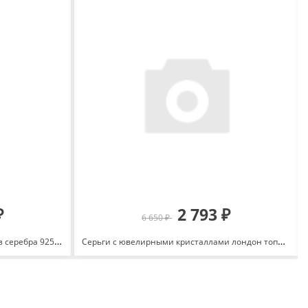
₽
2 793 ₽
6 650 ₽
Серьги-пусеты Четырехлистники из серебра 925 с родированием с0504786
Серьги с ювелирными кристаллами лондон топазами и фианитами из cеребра 925 2000-0422_krist-710