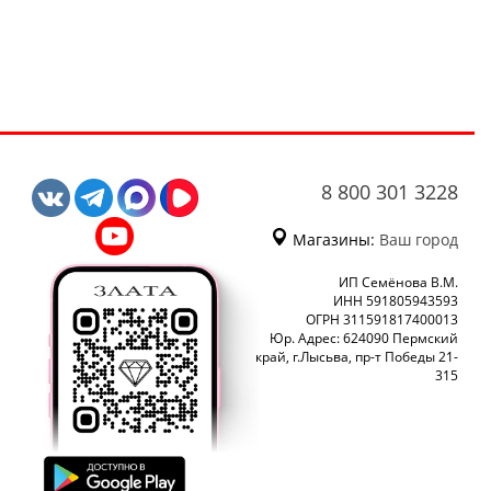
8 800 301 3228
Магазины:
Ваш город
ИП Семёнова В.М.
ИНН 591805943593
ОГРН 311591817400013
Юр. Адрес: 624090 Пермский
край, г.Лысьва, пр-т Победы 21-
315