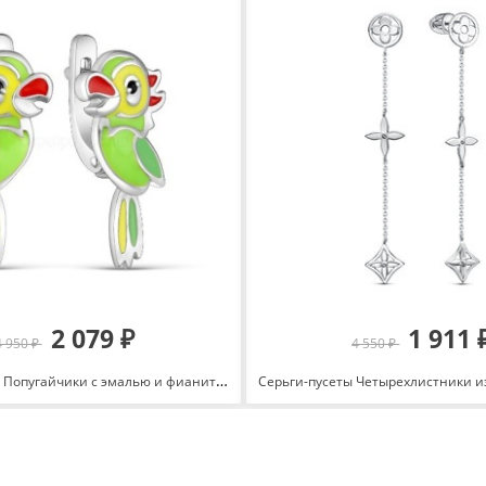
2 079 ₽
1 911 
4 950 ₽
4 550 ₽
Серьги детские Попугайчики с эмалью и фианитами из серебра 925 с родированием 2313040