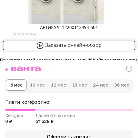
АРТИКУЛ: 12200112494-501
( 0 )
Заказать онлайн-обзор
При оплате онлайн дополнительная скидка -10％ (Применяется в кор
6 мес
10 мес
12 мес
18 мес
24 мес
36 мес
Плати комфортно:
Сегодня
Далее 6 платежей
0 ₽
от 528 ₽
Оформить кредит