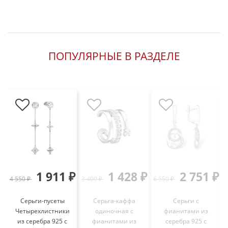
ПОПУЛЯРНЫЕ В РАЗДЕЛЕ
1 911 ₽
1 428 ₽
2 751 ₽
4 550 ₽
3 400 ₽
6 550 ₽
3
Серьги-пусеты
Серьга-каффа
Серьги с
Четырехлистники
одиночная с
фианитами из
из серебра 925 с
фианитами из
серебра 925 с