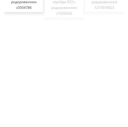
родированием
серебра 925 с
родированием
с0504786
родированием
1210018423
с1205426