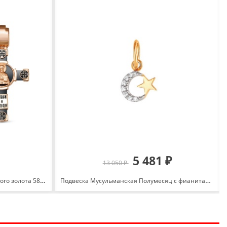
5 481 ₽
13 050 ₽
Крест с ониксом и эмалью из красного золота 585 080043
Подвеска Мусульманская Полумесяц с фианитами из красного золота 585 с родированием 3221907 1 1 1