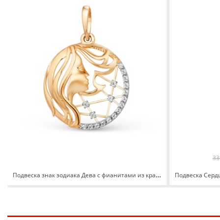
33
Подвеска знак зодиака Дева с фианитами из красного золота 585 101168-1102