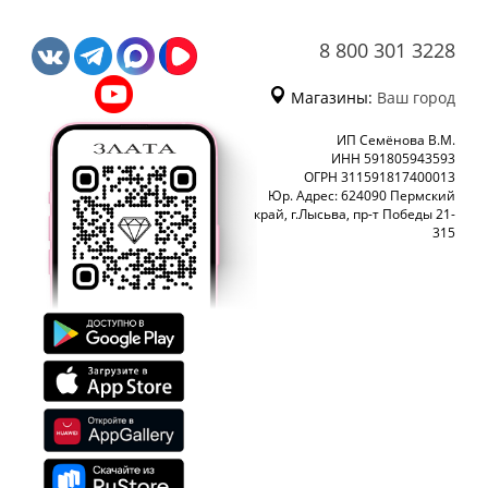
8 800 301 3228
Магазины:
Ваш город
ИП Семёнова В.М.
ИНН 591805943593
ОГРН 311591817400013
Юр. Адрес: 624090 Пермский
край, г.Лысьва, пр-т Победы 21-
315