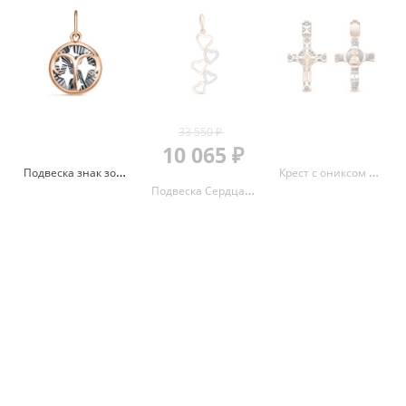
33 550 ₽
10 065 ₽
Подвеска знак зодиака Овен с алмазной гранью из красного золота 585 с родированием 3705710 1 2овен
Крест с ониксом и эмалью из красного золота 585 080043
Подвеска Сердца с фианитами из красного золота 585 3463207 1 1 1