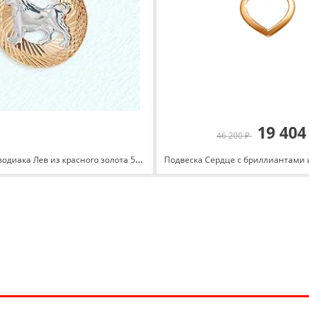
19 404
46 200 ₽
Подвеска знак зодиака Лев из красного золота 585 с родированием Т130631878