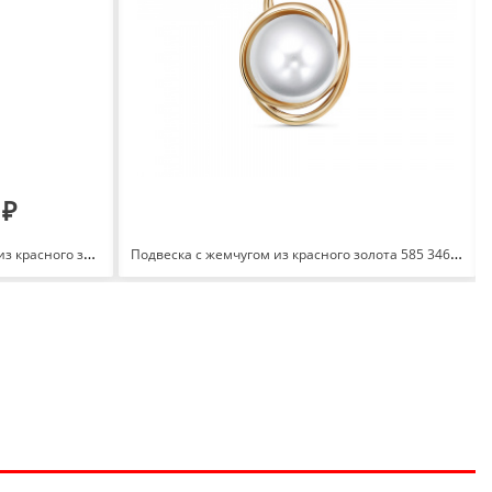
 ₽
Подвеска Сердце с бриллиантами из красного золота 585 с родированием 100368-1502
Подвеска с жемчугом из красного золота 585 3467506 1 1 10