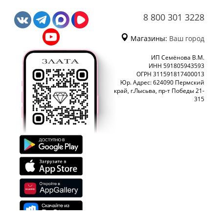
8 800 301 3228
Магазины:
Ваш город
ИП Семёнова В.М.
ИНН 591805943593
ОГРН 311591817400013
Юр. Адрес: 624090 Пермский
край, г.Лысьва, пр-т Победы 21-
315