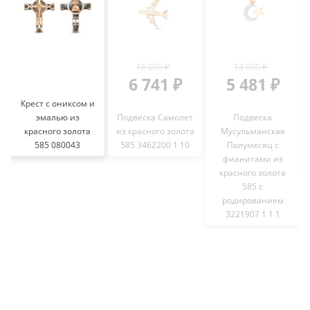
16 050 ₽
13 050 ₽
6 741 ₽
5 481 ₽
Крест с ониксом и
эмалью из
Подвеска Самолет
Подвеска
красного золота
из красного золота
Мусульманская
585 080043
585 3462200 1 10
Полумесяц с
фианитами из
красного золота
585 с
родированием
3221907 1 1 1