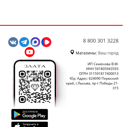
8 800 301 3228
Магазины:
Ваш город
ИП Семёнова В.М.
ИНН 591805943593
ОГРН 311591817400013
Юр. Адрес: 624090 Пермский
край, г.Лысьва, пр-т Победы 21-
315