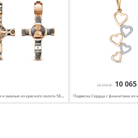
10 065
33 550 ₽
Крест с ониксом и эмалью из красного золота 585 080043