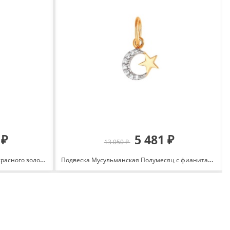
 ₽
5 481 ₽
13 050 ₽
Подвеска Сердца с фианитами из красного золота 585 3463207 1 1 1
Подвеска Мусульманская Полумесяц с фианитами из красного золота 585 с родированием 3221907 1 1 1