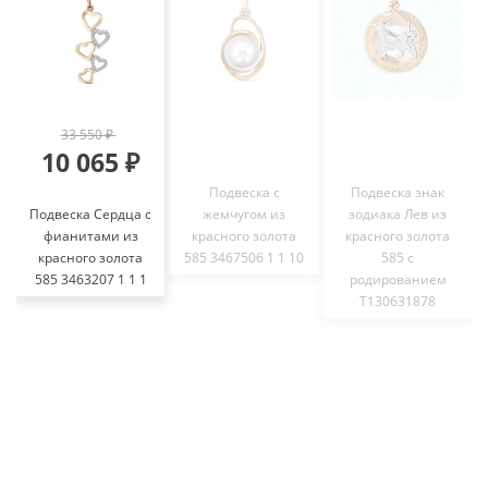
33 550 ₽
10 065 ₽
Подвеска с
Подвеска знак
Подвеска Сердца с
жемчугом из
зодиака Лев из
фианитами из
красного золота
красного золота
красного золота
585 3467506 1 1 10
585 с
585 3463207 1 1 1
родированием
Т130631878