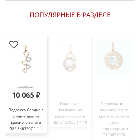
ПОПУЛЯРНЫЕ В РАЗДЕЛЕ
33 550 ₽
10 065 ₽
Подвеска с
Подвеска знак
Подвеска Сердца с
жемчугом из
зодиака Лев из
фианитами из
красного золота
красного золота
красного золота
585 3467506 1 1 10
585 с
585 3463207 1 1 1
родированием
Т130631878