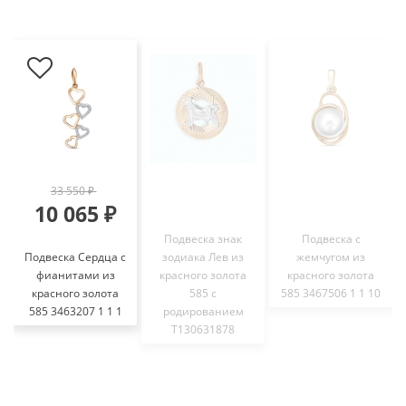
33 550 ₽
10 065 ₽
Подвеска знак
Подвеска с
Подвеска Сердца с
зодиака Лев из
жемчугом из
фианитами из
красного золота
красного золота
красного золота
585 с
585 3467506 1 1 10
585 3463207 1 1 1
родированием
Т130631878