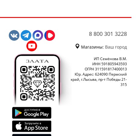
8 800 301 3228
Магазины:
Ваш город
ИП Семёнова В.М.
ИНН 591805943593
ОГРН 311591817400013
Юр. Адрес: 624090 Пермский
край, г.Лысьва, пр-т Победы 21-
315