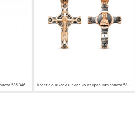
Подвеска с жемчугом из красного золота 585 3467506 1 1 10
Крест с ониксом и эмалью из красного золота 585 080043