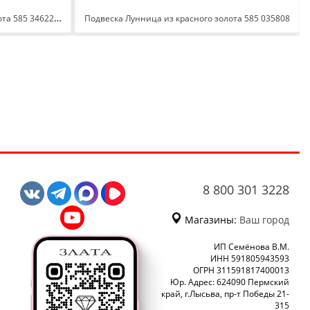
Подвеска Самолет из красного золота 585 3462200 1 10
Подвеска Лунница из красного золота 585 035808
8 800 301 3228
Магазины:
Ваш город
ИП Семёнова В.М.
ИНН 591805943593
ОГРН 311591817400013
Юр. Адрес: 624090 Пермский
край, г.Лысьва, пр-т Победы 21-
315