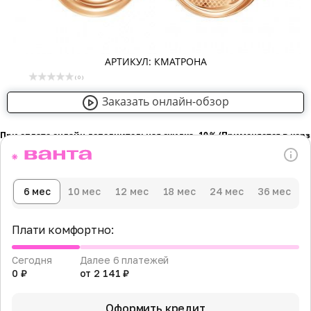
АРТИКУЛ: КМАТРОНА
( 0 )
Заказать онлайн-обзор
При оплате онлайн дополнительная скидка -10％ (Применяется в кор
6 мес
10 мес
12 мес
18 мес
24 мес
36 мес
Плати комфортно:
Сегодня
Далее 6 платежей
0 ₽
от 2 141 ₽
Оформить кредит