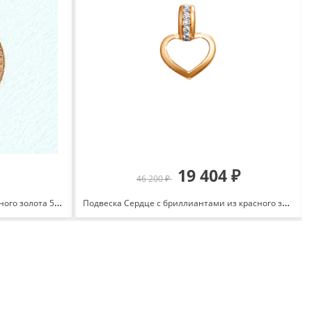
19 404 ₽
46 200 ₽
Подвеска знак зодиака Лев из красного золота 585 с родированием Т130631878
Подвеска Сердце с бриллиантами из красного золота 585 с родированием 100368-1502