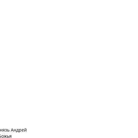
князь Андрей
Божья