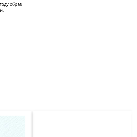
году образ
й.