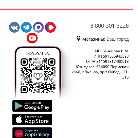
8 800 301 3228
Магазины:
Ваш город
ИП Семёнова В.М.
ИНН 591805943593
ОГРН 311591817400013
Юр. Адрес: 624090 Пермский
край, г.Лысьва, пр-т Победы 21-
315