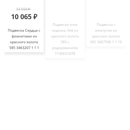
33 550 ₽
10 065 ₽
Подвеска знак
Подвеска с
Подвеска Сердца с
зодиака Лев из
жемчугом из
фианитами из
красного золота
красного золота
красного золота
585 с
585 3467506 1 1 10
585 3463207 1 1 1
родированием
Т130631878