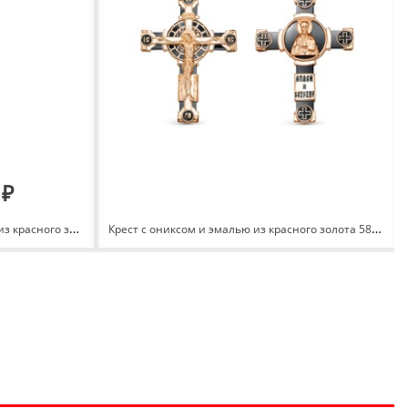
 ₽
Подвеска Сердце с бриллиантами из красного золота 585 с родированием 100368-1502
Крест с ониксом и эмалью из красного золота 585 080043