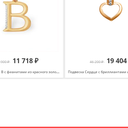
11 718 ₽
19 404
 900 ₽
46 200 ₽
Подвеска-буква В с фианитами из красного золота 585 с родированием П1328417