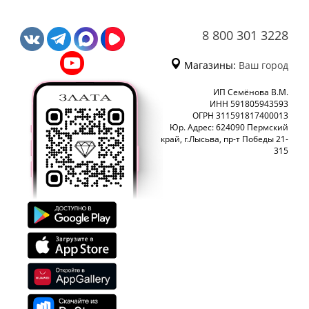
8 800 301 3228
Магазины:
Ваш город
ИП Семёнова В.М.
ИНН 591805943593
ОГРН 311591817400013
Юр. Адрес: 624090 Пермский
край, г.Лысьва, пр-т Победы 21-
315