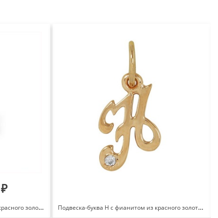
 ₽
Подвеска-буква В с фианитами из красного золота 585 с родированием П1328417
Подвеска-буква Н с фианитом из красного золота 585 310907 1 1 10н