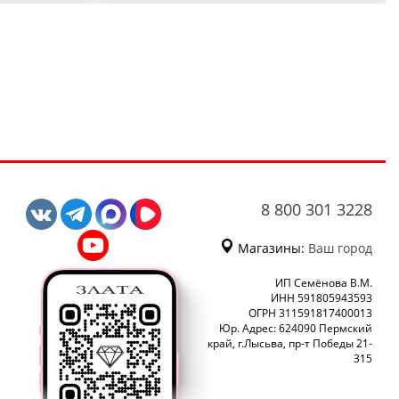
8 800 301 3228
Магазины:
Ваш город
ИП Семёнова В.М.
ИНН 591805943593
ОГРН 311591817400013
Юр. Адрес: 624090 Пермский
край, г.Лысьва, пр-т Победы 21-
315