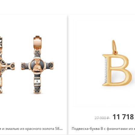
11 718
27 900 ₽
Крест с ониксом и эмалью из красного золота 585 080043