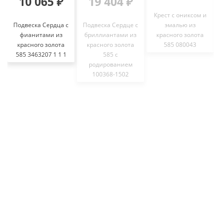
10 065 ₽
19 404 ₽
Крест с ониксом и
Подвеска Сердца с
Подвеска Сердце с
эмалью из
фианитами из
бриллиантами из
красного золота
красного золота
красного золота
585 080043
585 3463207 1 1 1
585 с
родированием
100368-1502