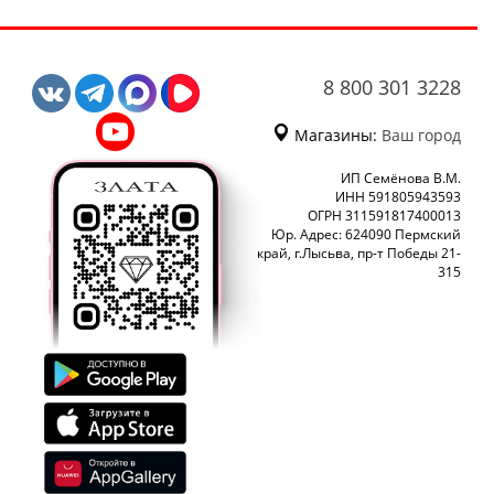
8 800 301 3228
Магазины:
Ваш город
ИП Семёнова В.М.
ИНН 591805943593
ОГРН 311591817400013
Юр. Адрес: 624090 Пермский
край, г.Лысьва, пр-т Победы 21-
315