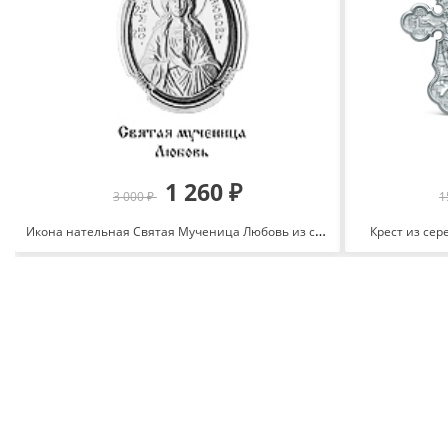
1 260 ₽
3 000 ₽
1
Икона нательная Святая Мученица Любовь из серебра 925 с родированием 10848.5
Крест из сер