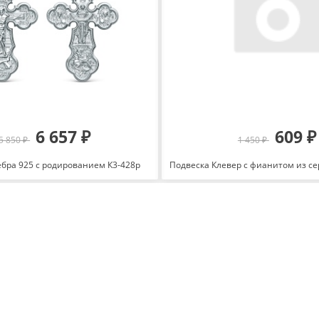
6 657 ₽
609 ₽
5 850 ₽
1 450 ₽
ебра 925 с родированием К3-428р