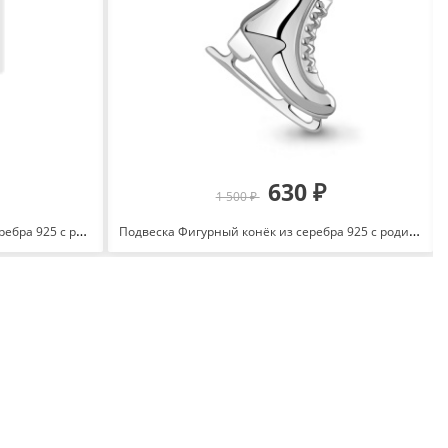
630 ₽
1 500 ₽
Подвеска Клевер с фианитом из серебра 925 с родированием П-2817-Р
Подвеска Фигурный конёк из серебра 925 с родированием 16282.5